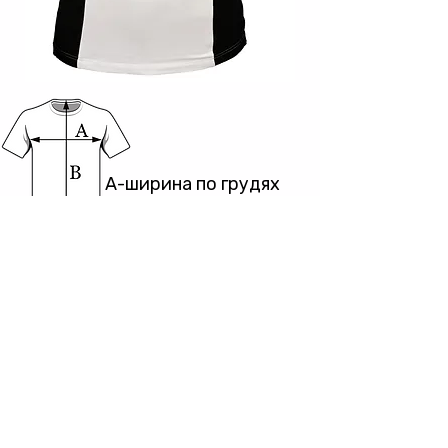
A-ширина по грудях
B-довжина по центру
спини